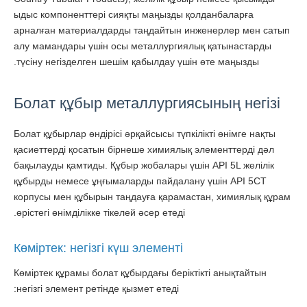
ыдыс компоненттері сияқты маңызды қолданбаларға
арналған материалдарды таңдайтын инженерлер мен сатып
алу мамандары үшін осы металлургиялық қатынастарды
түсіну негізделген шешім қабылдау үшін өте маңызды.
Болат құбыр металлургиясының негізі
Болат құбырлар өндірісі әрқайсысы түпкілікті өнімге нақты
қасиеттерді қосатын бірнеше химиялық элементтерді дәл
бақылауды қамтиды. Құбыр жобалары үшін API 5L желілік
құбырды немесе ұңғымаларды пайдалану үшін API 5CT
корпусы мен құбырын таңдауға қарамастан, химиялық құрам
өрістегі өнімділікке тікелей әсер етеді.
Көміртек: негізгі күш элементі
Көміртек құрамы болат құбырдағы беріктікті анықтайтын
негізгі элемент ретінде қызмет етеді: