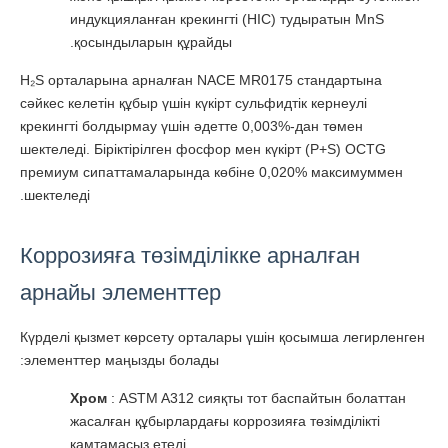
индукцияланған крекингті (HIC) тудыратын MnS
қосындыларын құрайды.
H₂S орталарына арналған NACE MR0175 стандартына
сәйкес келетін құбыр үшін күкірт сульфидтік кернеулі
крекингті болдырмау үшін әдетте 0,003%-дан төмен
шектеледі. Біріктірілген фосфор мен күкірт (P+S) OCTG
премиум сипаттамаларында көбіне 0,020% максимуммен
шектеледі.
Коррозияға төзімділікке арналған
арнайы элементтер
Күрделі қызмет көрсету орталары үшін қосымша легирленген
элементтер маңызды болады:
Хром
: ASTM A312 сияқты тот баспайтын болаттан
жасалған құбырлардағы коррозияға төзімділікті
қамтамасыз етеді