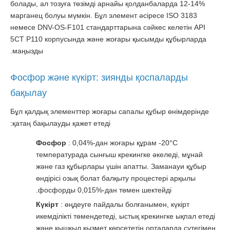
болады, ал тозуға төзімді арнайы қолданбаларда 12-14%
марганец болуы мүмкін. Бұл элемент әсіресе ISO 3183
немесе DNV-OS-F101 стандарттарына сәйкес келетін API
5CT P110 корпусында және жоғары қысымды құбырларда
маңызды.
Фосфор және күкірт: зиянды қоспаларды
бақылау
Бұл қалдық элементтер жоғары сапалы құбыр өнімдерінде
қатаң бақылауды қажет етеді:
Фосфор
: 0,04%-дан жоғары құрам -20°С
температурада сынғыш крекингке әкеледі, мұнай
және газ құбырлары үшін апатты. Заманауи құбыр
өндірісі озық болат балқыту процестері арқылы
фосфорды 0,015%-дан төмен шектейді.
Күкірт
: өңдеуге пайдалы болғанымен, күкірт
икемділікті төмендетеді, ыстық крекингке ықпал етеді
және қышқыл қызмет көрсететін орталарда сутегімен