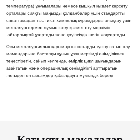
температура) ұңғымалары немесе қышқыл қызмет көрсету
орталары сияқты маңызды қолданбалар үшін стандартты
сипаттамадан тыс тиісті химиялық құрамдарды анықтау үшін
металлургтермен жұмыс істеу қызмет ету мерзімін
айтарлықтай ұзартады және қауіпсіздік шегін жақсартады.
Осы металлургиялық қарым-қатынастарды түсіну сатып алу
мамандарына бастапқы құнын ұзақ мерзімді өнімділікпен
теңестіретін, сайып келгенде, өмірлік цикл шығындарын
азайтатын және операциялық сенімділікті арттыратын
негізделген шешімдер қабылдауға мүмкіндік береді.
Қатысты мақалалар