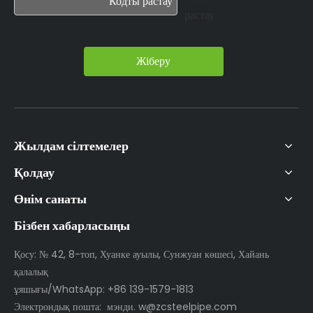
Жіберу
Жылдам сілтемелер
Қолдау
Өнім санаты
Бізбен хабарласыңы
Қосу: № 42, 8-топ, Хуанке ауылы, Сунжуан көшесі, Хайань
қалалық
ұяшығы/WhatsApp: +86 139-1579-1813
Электрондық пошта:
мэнди. w@zcsteelpipe.com