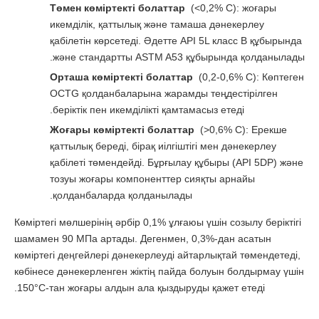
Төмен көміртекті болаттар
(<0,2% C): жоғары
икемділік, қаттылық және тамаша дәнекерлеу
қабілетін көрсетеді. Әдетте API 5L класс В құбырында
және стандартты ASTM A53 құбырында қолданылады.
Орташа көміртекті болаттар
(0,2-0,6% C): Көптеген
OCTG қолданбаларына жарамды теңдестірілген
беріктік пен икемділікті қамтамасыз етеді.
Жоғары көміртекті болаттар
(>0,6% C): Ерекше
қаттылық береді, бірақ иілгіштігі мен дәнекерлеу
қабілеті төмендейді. Бұрғылау құбыры (API 5DP) және
тозуы жоғары компоненттер сияқты арнайы
қолданбаларда қолданылады.
Көміртегі мөлшерінің әрбір 0,1% ұлғаюы үшін созылу беріктігі
шамамен 90 МПа артады. Дегенмен, 0,3%-дан асатын
көміртегі деңгейлері дәнекерлеуді айтарлықтай төмендетеді,
көбінесе дәнекерленген жіктің пайда болуын болдырмау үшін
150°C-тан жоғары алдын ала қыздыруды қажет етеді.