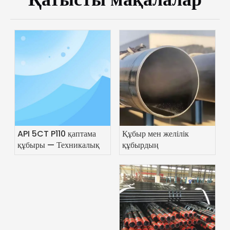
API 5CT P110 қаптама
Құбыр мен желілік
құбыры — Техникалық
құбырдың
сипаттамалар, сорттар
айырмашылығы неде?
және қолдану жөніндегі
нұсқаулық