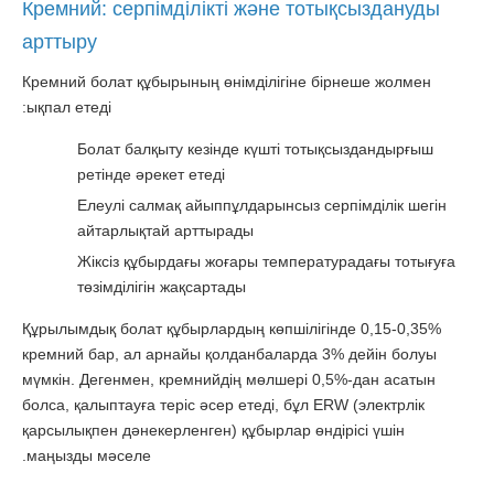
Кремний: серпімділікті және тотықсыздануды
арттыру
Кремний болат құбырының өнімділігіне бірнеше жолмен
ықпал етеді:
Болат балқыту кезінде күшті тотықсыздандырғыш
ретінде әрекет етеді
Елеулі салмақ айыппұлдарынсыз серпімділік шегін
айтарлықтай арттырады
Жіксіз құбырдағы жоғары температурадағы тотығуға
төзімділігін жақсартады
Құрылымдық болат құбырлардың көпшілігінде 0,15-0,35%
кремний бар, ал арнайы қолданбаларда 3% дейін болуы
мүмкін. Дегенмен, кремнийдің мөлшері 0,5%-дан асатын
болса, қалыптауға теріс әсер етеді, бұл ERW (электрлік
қарсылықпен дәнекерленген) құбырлар өндірісі үшін
маңызды мәселе.