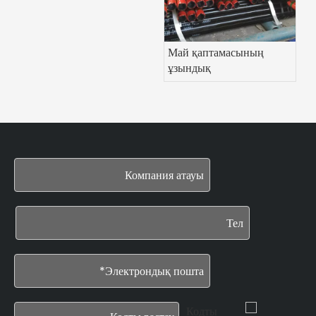
Май қаптамасының
ұзындық
сипаттамаларын түсіну