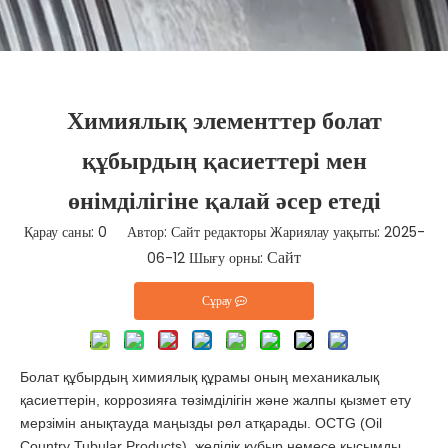
Химиялық элементтер болат
құбырдың қасиеттері мен
өнімділігіне қалай әсер етеді
Қарау саны:
0
Автор: Сайт редакторы Жариялау уақыты: 2025-
Сайт
06-12 Шығу орны:
Сұрау
Болат құбырдың химиялық құрамы оның механикалық
қасиеттерін, коррозияға төзімділігін және жалпы қызмет ету
мерзімін анықтауда маңызды рөл атқарады. OCTG (Oil
Country Tubular Products), желілік құбыр немесе қысымды