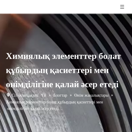
Химиялық элементтер болат
құбырдың қасиеттері мен
өнімділігіне қалай әсер етеді
Сіз осындасыз:
Үй
»
Блогтар
»
Өнім жаңалықтары
»
Химиялық элементтер болат құбырдың қасиеттері мен
өнімділігіне қалай әсер етеді