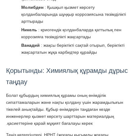
Молибден
: Қышқыл қызмет көрсету
қолданбаларында шұңқыр коррозиясына төзімділікті
арттырады
Никель
: криогендік қолданбаларда қаттылық пен
коррозияға төзімділікті жақсартады
Ванадий
: жақсы беріктікті сақтай отырып, беріктікті
жақсартатын жұқа карбидтер құрайды
Қорытынды: Химиялық құрамды дұрыс
таңдау
Болат құбырдың химиялық құрамы оның өнімділік
сипаттамаларын және нақты қолдану үшін жарамдылығын
тікелей анықтайды. Құбыр өнімдерін таңдаған кезде
инженерлер қызмет көрсету шарттарын материалдың
қасиеттеріне қарай мұқият бағалауы керек.
Теңіз көтергіштері, HPHT (жоғары қысымды жоғары