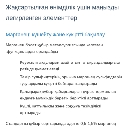
Жақсартылған өнімділік үшін маңызды
легирленген элементтер
Марганец: күшейту және күкіртті бақылау
Марганец болат құбыр металлургиясында көптеген
функцияларды орындайды:
Кеуектілік ақауларын азайтатын тотықсыздандырғыш
ретінде қызмет етеді
Темір сульфидтерінің орнына марганец сульфидтерін
түзу арқылы күкіртті бейтараптандырады
Қалыңырақ құбыр қабырғаларын дұрыс термиялық
өңдеуге мүмкіндік беретін беріктікті арттырады
Күшті, қаттылықты және соққыға төзімділікті
арттырады
Стандартты құбыр сорттарында әдетте 0,5-1,5% марганец