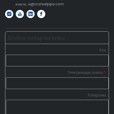
жаңғақ. w@zcsteelpipe.com
Бізбен хабарласыңы
Аты
Электрондық пошта
*
Хабарлама