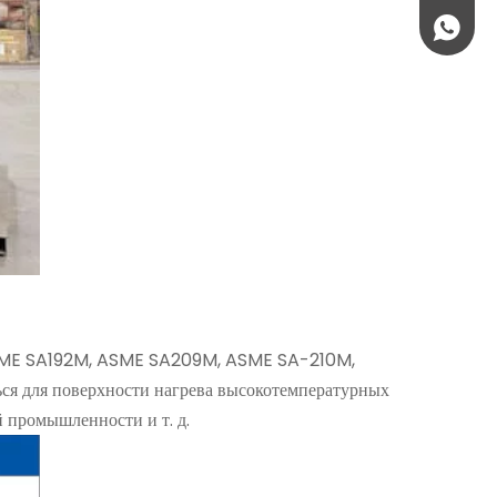
+86-139
 ASME SA192M, ASME SA209M, ASME SA-210M,
ься для поверхности нагрева высокотемпературных
й промышленности и т. д.