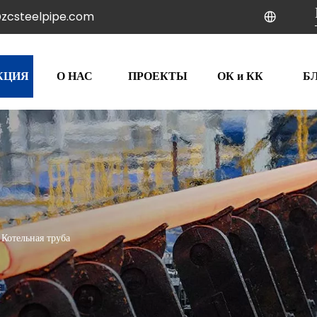
zcsteelpipe.com
КЦИЯ
О НАС
ПРОЕКТЫ
ОК и КК
Б
Котельная труба