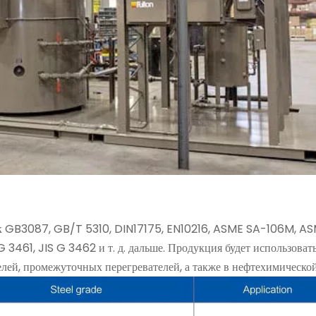
как GB3087, GB/T 5310, DIN17175, EN10216, ASME SA-106M,
61, JIS G 3462 и т. д. дальше. Продукция будет использоват
телей, промежуточных перегревателей, а также в нефтехимическо